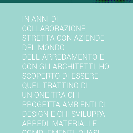
IN ANNI DI
COLLABORAZIONE
STRETTA CON AZIENDE
DEL MONDO
DELL’ARREDAMENTO E
CON GLI ARCHITETTI, HO
SCOPERTO DI ESSERE
QUEL TRATTINO DI
UNIONE TRA CHI
PROGETTA AMBIENTI DI
DESIGN E CHI SVILUPPA
ARREDI, MATERIALI E